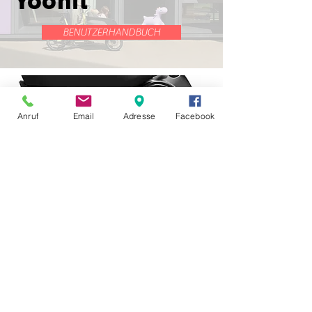
Yoonit
BENUTZERHANDBUCH
Anruf
Email
Adresse
Facebook
Shimano Steps-
Motoren
EP5, EP6,
EP8
BENUTZERHANDBUCH