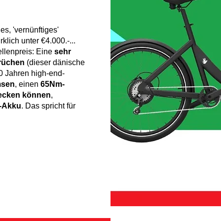
es, 'vernünftiges'
lich unter €4.000.-...
ellenpreis: Eine
sehr
prüchen
(dieser dänische
20 Jahren high-end-
msen
, einen
65Nm-
tecken können
,
-Akku
. Das spricht für