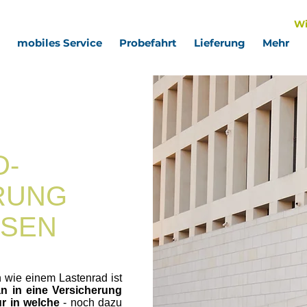
Wi
mobiles Service
Probefahrt
Lieferung
Mehr
D-
RUNG
SSEN
on wie einem
Lastenrad
ist
n in eine Versicherung
ur in welche
- noch dazu