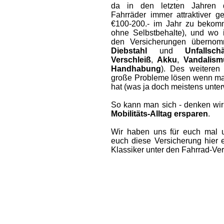
da in den letzten Jahren d
Fahrräder immer attraktiver 
€100-200.- im Jahr zu bekom
ohne Selbstbehalte), und wo
den Versicherungen übernom
Diebstahl
und
Unfallsch
Verschleiß
,
Akku
,
Vandalis
Handhabung
). Des weitere
große Probleme lösen wenn m
hat (was ja doch meistens unterw
So kann man sich - denken wir
Mobilitäts-Alltag ersparen
.
Wir haben uns für euch mal
euch diese Versicherung hier e
Klassiker unter den Fahrrad-Ve