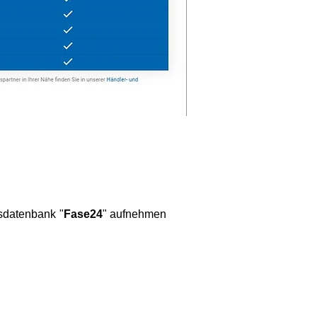
gsdatenbank "
Fase24
" aufnehmen