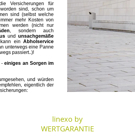
ie Versicherungen für
geworden sind, schon um
men sind (selbst welche
 immer mehr Kosten von
men werden (nicht nur
äden
, sondern auch
mus
und
unsachgemäße
n kann ein
Abholservice
an unterwegs eine Panne
egs passiert..)!
 -
einiges an Sorgen im
 umgesehen, und würden
mpfehlen, eigentlich der
rsicherungen:
linexo by
WERTGARANTIE