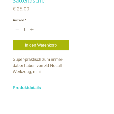
Satteltasche
Preis
€ 25,00
Anzahl
*
In den Warenkorb
Super-praktisch zum immer-
dabei-haben von zB Notfall-
Werkzeug, mini-
Verbandskasten, oder einem
Schloss!
Produktdetails
Eine Satteltasche ist ideal um
das Pealock-Schloss
während
der Fahrt zu verstauen
.