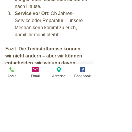
nach Hause.
Service vor Ort:
 Ob Jahres-
Service oder Reparatur – unsere 
Mechanikerin kommt zu euch, 
damit ihr mobil bleibt.
Fazit:
Die Treibstoffpreise können 
wir nicht ändern – aber wir können 
entscheiden, wie wir uns davon 
unabhängig machen.
 Lasst uns 
Anruf
Email
Adresse
Facebook
gemeinsam die Mobilitätswende 
einläuten und dabei kräftig sparen!
Alle ansehen