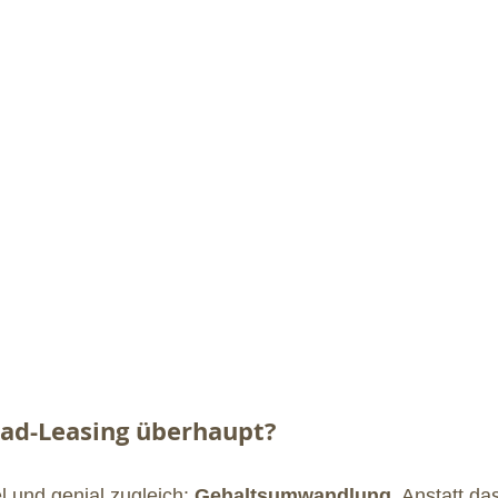
rad-Leasing überhaupt?
l und genial zugleich: 
Gehaltsumwandlung
. Anstatt da