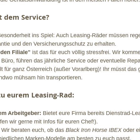
t dem Service?
esonderheit ins Spiel: Auch Leasing-Räder müssen reg
ntie und den Versicherungsschutz zu erhalten.
den Filiale"
 ist das für euch völlig stressfrei. Wir komm
Büro, führen das jährliche Service oder eventuelle Repar
lt für ganz Österreich (außer Vorarlberg)! Ihr müsst das 
endwo mühsam hin transportieren.
u eurem Leasing-Rad:
em Arbeitgeber:
 Bietet eure Firma bereits Dienstrad-Le
fen wir gerne mit Infos für euren Chef!).
 Wir beraten euch, ob das 
Black Iron Horse IBEX
 oder e
hiedlichen Marken-Modelle am besten zu euch passt.