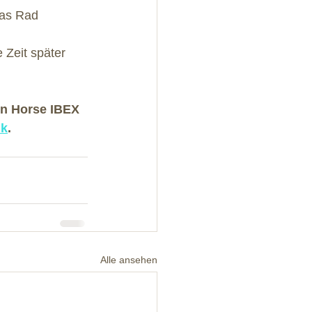
das Rad 
 Zeit später 
on Horse IBEX 
nk
.
Alle ansehen