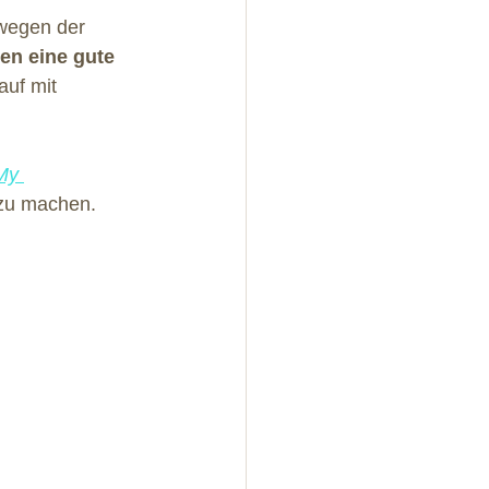
 wegen der 
en eine gute 
auf mit 
My 
 zu machen.