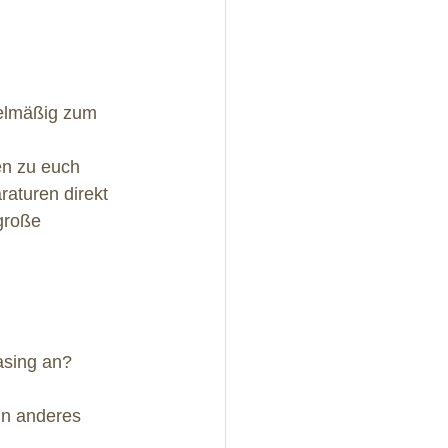
elmäßig zum 
en zu euch 
aturen direkt 
große 
asing an? 
in anderes 