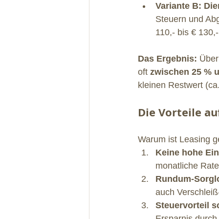
Variante B: Die
Steuern und Abga
110,- bis € 130,
Das Ergebnis:
 Über
oft 
zwischen 25 % 
kleinen Restwert (c
Die Vorteile au
Warum ist Leasing ge
Keine hohe Ei
monatliche Rate
Rundum-Sorglo
auch Verschleiß-
Steuervorteil 
Ersparnis durch