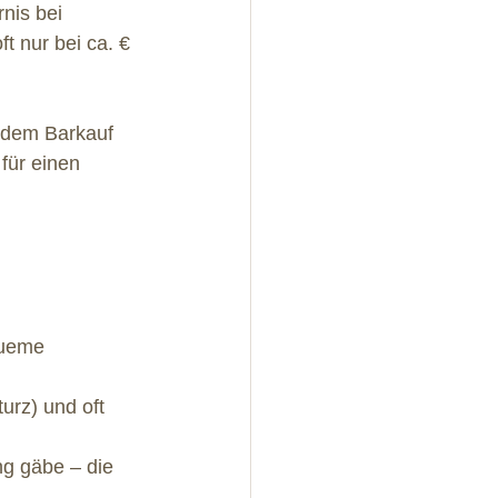
nis bei 
t nur bei ca. € 
 dem Barkauf 
für einen 
queme 
urz) und oft 
g gäbe – die 