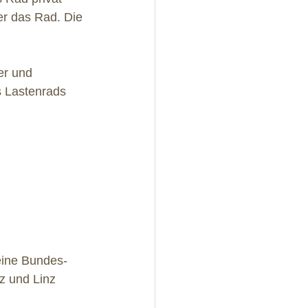
er das Rad. Die 
er und 
s Lastenrads 
keine Bundes-
z und Linz 