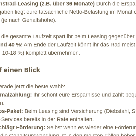
nstrad-Leasing (z.B. über 36 Monate)
 Durch die Erspar
ben liegt eure tatsächliche Netto-Belastung im Monat of
- (je nach Gehaltshöhe).
 die gesamte Laufzeit spart ihr beim Leasing gegenüber
und 40 %
! Am Ende der Laufzeit könnt ihr das Rad meist 
a. 10-18 %) komplett übernehmen.
f einen Blick
rade jetzt die beste Wahl?
nmalzahlung:
 Ihr schont eure Ersparnisse und zahlt be
n.
s-Paket:
 Beim Leasing sind Versicherung (Diebstahl, St
Services bereits in der Rate enthalten.
schlägt Förderung:
 Selbst wenn es wieder eine Förderun
 die Gehaltsumwandlung ist in den meisten Fällen höher.